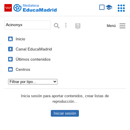
Mediateca de EducaMadrid
Saltar navegación
Servic
Educa
Palabra o frase:
Búsqueda avanzada
Ayuda
(en
ventana
Inicio
nueva)
Canal EducaMadrid
Últimos contenidos
Centros
Tipo de contenido:
Inicia sesión para aportar contenidos, crear listas de
reproducción...
Iniciar sesión