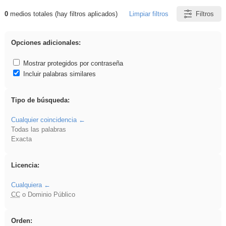
0
medios totales (hay filtros aplicados)
Limpiar filtros
Filtros
Resultados de: Acinonyx
Opciones adicionales:
Mostrar protegidos por contraseña
Incluir palabras similares
Tipo de búsqueda:
Cualquier coincidencia
Todas las palabras
Exacta
Licencia:
Cualquiera
CC
o Dominio Público
Orden: