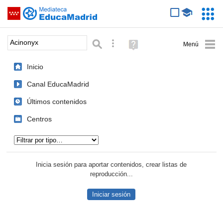
Mediateca de EducaMadrid
Saltar navegación
Servic
Educa
Palabra o frase:
Búsqueda avanzada
Ayuda
(en
ventana
Inicio
nueva)
Canal EducaMadrid
Últimos contenidos
Centros
Tipo de contenido:
Inicia sesión para aportar contenidos, crear listas de
reproducción...
Iniciar sesión