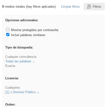
0
medios totales (hay filtros aplicados)
Limpiar filtros
Filtros
Resultados de: Acinonyx
Opciones adicionales:
Mostrar protegidos por contraseña
Incluir palabras similares
Tipo de búsqueda:
Cualquier coincidencia
Todas las palabras
Exacta
Licencia:
Cualquiera
CC
o Dominio Público
Orden: