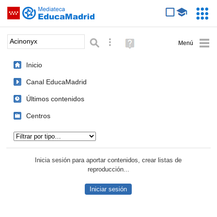
Mediateca de EducaMadrid
Saltar navegación
Servic
Educa
Palabra o frase:
Búsqueda avanzada
Ayuda
(en
ventana
Inicio
nueva)
Canal EducaMadrid
Últimos contenidos
Centros
Tipo de contenido:
Inicia sesión para aportar contenidos, crear listas de
reproducción...
Iniciar sesión