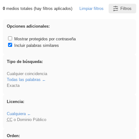
0
medios totales (hay filtros aplicados)
Limpiar filtros
Filtros
Resultados de: Acinonyx
Opciones adicionales:
Mostrar protegidos por contraseña
Incluir palabras similares
Tipo de búsqueda:
Cualquier coincidencia
Todas las palabras
Exacta
Licencia:
Cualquiera
CC
o Dominio Público
Orden: