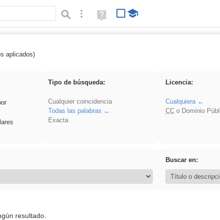
Búsqueda avanzada
Ayuda
(en
ventana
nueva)
os aplicados)
 Acinonyx
Tipo de búsqueda:
Licencia:
Cualquier coincidencia
Cualquiera
por
Todas las palabras
CC
o Dominio Públ
Exacta
lares
Buscar en:
ngún resultado.