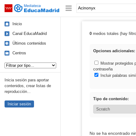
Mediateca de EducaMadrid
Saltar navegación
Palabra o frase:
Inicio
Canal EducaMadrid
0
medios totales (hay filtr
Resultados de:
Últimos contenidos
Opciones adicionales:
Centros
Tipo de contenido:
Mostrar protegidos 
contraseña
Incluir palabras simi
Inicia sesión para aportar
contenidos, crear listas de
reproducción...
Tipo de contenido:
Iniciar sesión
No se ha encontrado ni