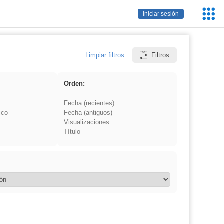
Servic
Iniciar sesión
Educa
Limpiar filtros
Filtros
Orden:
Fecha (recientes)
ico
Fecha (antiguos)
Visualizaciones
Título