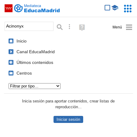
Mediateca de EducaMadrid
Saltar navegación
Servic
Educa
Palabra o frase:
Búsqueda avanzada
Ayuda
(en
ventana
Inicio
nueva)
Canal EducaMadrid
Últimos contenidos
Centros
Tipo de contenido:
Inicia sesión para aportar contenidos, crear listas de
reproducción...
Iniciar sesión