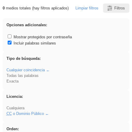
0
medios totales (hay filtros aplicados)
Limpiar filtros
Filtros
Resultados de: Acinonyx
Opciones adicionales:
Mostrar protegidos por contraseña
Incluir palabras similares
Tipo de búsqueda:
Cualquier coincidencia
Todas las palabras
Exacta
Licencia:
Cualquiera
CC
o Dominio Público
Orden: