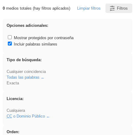
0
medios totales (hay filtros aplicados)
Limpiar filtros
Filtros
Resultados de: Acinonyx
Opciones adicionales:
Mostrar protegidos por contraseña
Incluir palabras similares
Tipo de búsqueda:
Cualquier coincidencia
Todas las palabras
Exacta
Licencia:
Cualquiera
CC
o Dominio Público
Orden: