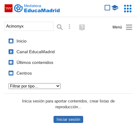
Mediateca de EducaMadrid
Saltar navegación
Servic
Educa
Palabra o frase:
Búsqueda avanzada
Ayuda
(en
ventana
Inicio
nueva)
Canal EducaMadrid
Últimos contenidos
Centros
Tipo de contenido:
Inicia sesión para aportar contenidos, crear listas de
reproducción...
Iniciar sesión