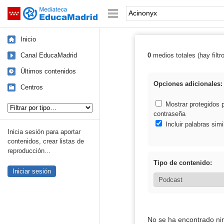
Mediateca de EducaMadrid
Saltar navegación
Palabra o frase:
Inicio
Canal EducaMadrid
0
medios totales (hay filtr
Resultados de:
Últimos contenidos
Opciones adicionales:
Centros
Tipo de contenido:
Mostrar protegidos 
contraseña
Incluir palabras simi
Inicia sesión para aportar
contenidos, crear listas de
reproducción...
Tipo de contenido:
Iniciar sesión
No se ha encontrado ni