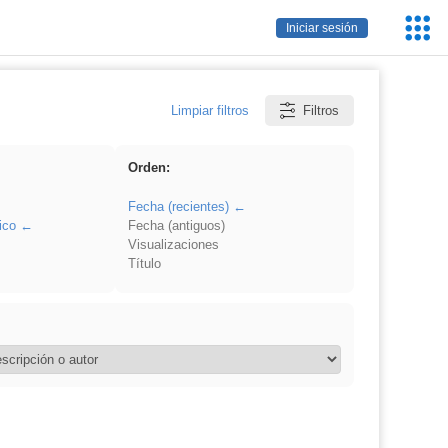
Servic
Iniciar sesión
Educa
Limpiar filtros
Filtros
Orden:
Fecha (recientes)
ico
Fecha (antiguos)
Visualizaciones
Título