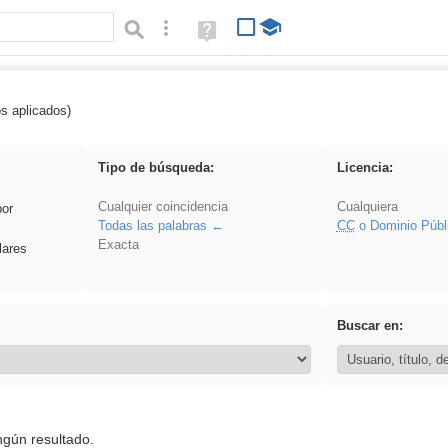
Búsqueda avanzada
Ayuda
(en
ventana
nueva)
os aplicados)
 Acinonyx
Tipo de búsqueda:
Licencia:
Cualquier coincidencia
Cualquiera
por
Todas las palabras
CC
o Dominio Públ
Exacta
lares
Buscar en:
ngún resultado.