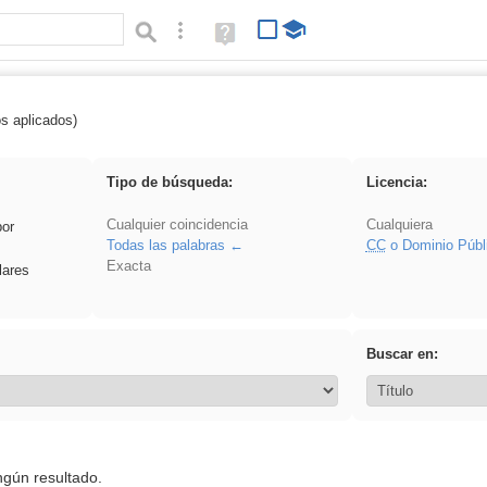
Búsqueda avanzada
Ayuda
(en
ventana
nueva)
os aplicados)
 Acinonyx
Tipo de búsqueda:
Licencia:
Cualquier coincidencia
Cualquiera
por
Todas las palabras
CC
o Dominio Públ
Exacta
lares
Buscar en:
ngún resultado.