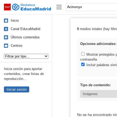
Mediateca de EducaMadrid
Saltar navegación
Palabra o frase:
Inicio
Canal EducaMadrid
0
medios totales (hay filtr
Resultados de:
Últimos contenidos
Opciones adicionales:
Centros
Tipo de contenido:
Mostrar protegidos 
contraseña
Incluir palabras simi
Inicia sesión para aportar
contenidos, crear listas de
reproducción...
Tipo de contenido:
Iniciar sesión
No se ha encontrado ni