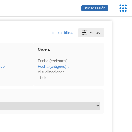
Servic
Iniciar sesión
Educa
Limpiar filtros
Filtros
Orden:
Fecha (recientes)
ico
Fecha (antiguos)
Visualizaciones
Título