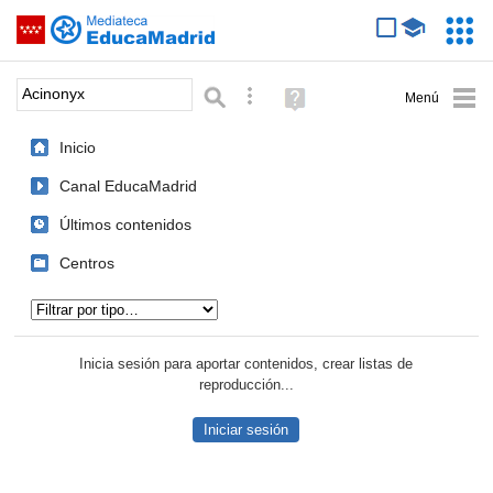
Mediateca de EducaMadrid
Saltar navegación
Servic
Educa
Palabra o frase:
Búsqueda avanzada
Ayuda
(en
ventana
Inicio
nueva)
Canal EducaMadrid
Últimos contenidos
Centros
Tipo de contenido:
Inicia sesión para aportar contenidos, crear listas de
reproducción...
Iniciar sesión