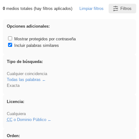
0
medios totales (hay filtros aplicados)
Limpiar filtros
Filtros
Resultados de: Acinonyx
Opciones adicionales:
Mostrar protegidos por contraseña
Incluir palabras similares
Tipo de búsqueda:
Cualquier coincidencia
Todas las palabras
Exacta
Licencia:
Cualquiera
CC
o Dominio Público
Orden: