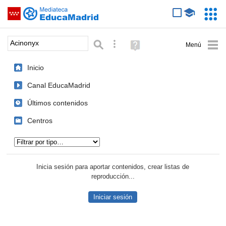
Mediateca de EducaMadrid
Saltar navegación
Servic
Educa
Palabra o frase:
Búsqueda avanzada
Ayuda
(en
ventana
Inicio
nueva)
Canal EducaMadrid
Últimos contenidos
Centros
Tipo de contenido:
Inicia sesión para aportar contenidos, crear listas de
reproducción...
Iniciar sesión