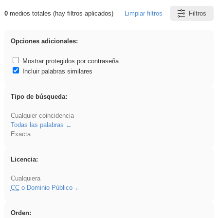
0
medios totales (hay filtros aplicados)
Limpiar filtros
Filtros
Resultados de: Acinonyx
Opciones adicionales:
Mostrar protegidos por contraseña
Incluir palabras similares
Tipo de búsqueda:
Cualquier coincidencia
Todas las palabras
Exacta
Licencia:
Cualquiera
CC
o Dominio Público
Orden: