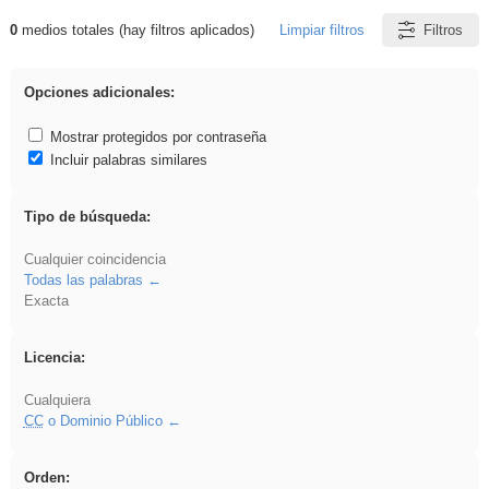
0
medios totales (hay filtros aplicados)
Limpiar filtros
Filtros
Resultados de: Acinonyx
Opciones adicionales:
Mostrar protegidos por contraseña
Incluir palabras similares
Tipo de búsqueda:
Cualquier coincidencia
Todas las palabras
Exacta
Licencia:
Cualquiera
CC
o Dominio Público
Orden: