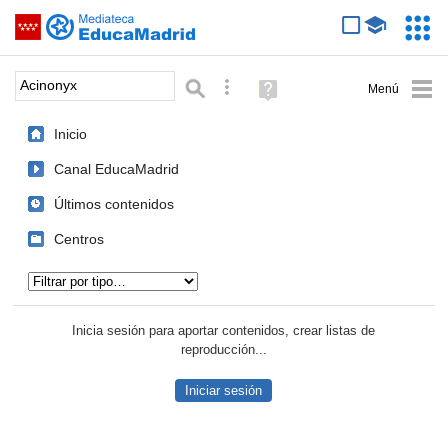
Mediateca de EducaMadrid
Saltar navegación
Servic
Educa
Palabra o frase:
Búsqueda avanzada
Ayuda
(en
ventana
Inicio
nueva)
Canal EducaMadrid
Últimos contenidos
Centros
Tipo de contenido:
Inicia sesión para aportar contenidos, crear listas de
reproducción...
Iniciar sesión