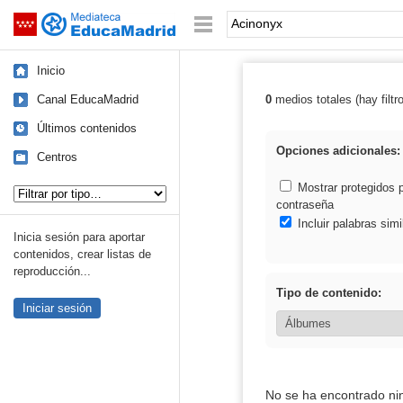
Mediateca de EducaMadrid
Saltar navegación
Palabra o frase:
Inicio
Canal EducaMadrid
0
medios totales (hay filtr
Resultados de:
Últimos contenidos
Opciones adicionales:
Centros
Tipo de contenido:
Mostrar protegidos 
contraseña
Incluir palabras simi
Inicia sesión para aportar
contenidos, crear listas de
reproducción...
Tipo de contenido:
Iniciar sesión
No se ha encontrado ni