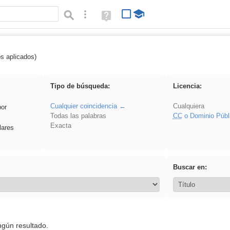
Búsqueda avanzada
Ayuda
(en
ventana
nueva)
os aplicados)
 Acinonyx
Tipo de búsqueda:
Licencia:
Cualquier coincidencia
Cualquiera
por
Todas las palabras
CC
o Dominio Públ
Exacta
lares
Buscar en:
ngún resultado.