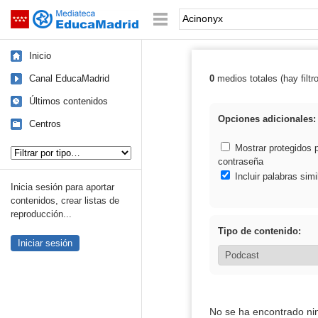
Mediateca de EducaMadrid
Saltar navegación
Palabra o frase:
Inicio
Canal EducaMadrid
0
medios totales (hay filtr
Resultados de:
Últimos contenidos
Opciones adicionales:
Centros
Tipo de contenido:
Mostrar protegidos 
contraseña
Incluir palabras simi
Inicia sesión para aportar
contenidos, crear listas de
reproducción...
Tipo de contenido:
Iniciar sesión
No se ha encontrado ni