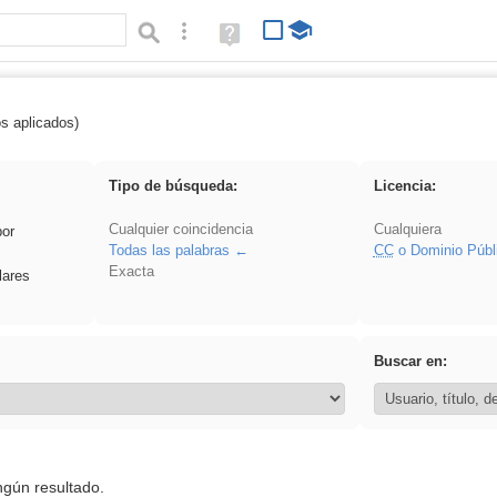
Búsqueda avanzada
Ayuda
(en
ventana
nueva)
os aplicados)
 Acinonyx
Tipo de búsqueda:
Licencia:
Cualquier coincidencia
Cualquiera
por
Todas las palabras
CC
o Dominio Públ
Exacta
lares
Buscar en:
ngún resultado.