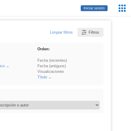
Servic
Iniciar sesión
Educa
Limpiar filtros
Filtros
Orden:
Fecha (recientes)
ico
Fecha (antiguos)
Visualizaciones
Título