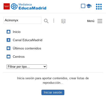
Mediateca de EducaMadrid
Saltar navegación
Servic
Educa
Palabra o frase:
Búsqueda avanzada
Ayuda
(en
ventana
Inicio
nueva)
Canal EducaMadrid
Últimos contenidos
Centros
Tipo de contenido:
Inicia sesión para aportar contenidos, crear listas de
reproducción...
Iniciar sesión