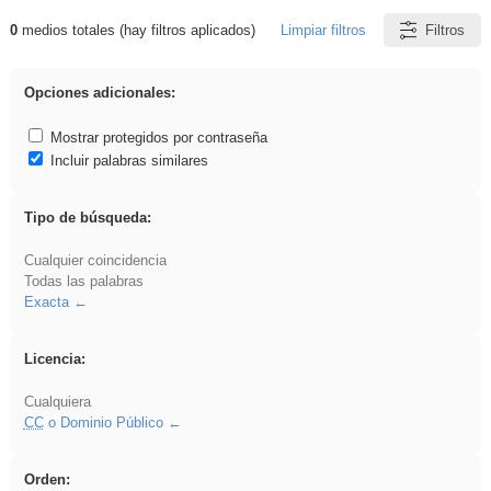
0
medios totales (hay filtros aplicados)
Limpiar filtros
Filtros
Resultados de: Acinonyx
Opciones adicionales:
Mostrar protegidos por contraseña
Incluir palabras similares
Tipo de búsqueda:
Cualquier coincidencia
Todas las palabras
Exacta
Licencia:
Cualquiera
CC
o Dominio Público
Orden: