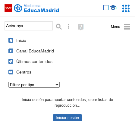
Mediateca de EducaMadrid
Saltar navegación
Servic
Educa
Palabra o frase:
Búsqueda avanzada
Ayuda
(en
ventana
Inicio
nueva)
Canal EducaMadrid
Últimos contenidos
Centros
Tipo de contenido:
Inicia sesión para aportar contenidos, crear listas de
reproducción...
Iniciar sesión