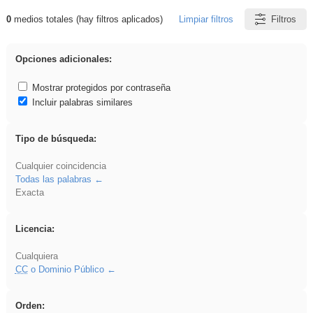
0
medios totales (hay filtros aplicados)
Limpiar filtros
Filtros
Resultados de: Acinonyx
Opciones adicionales:
Mostrar protegidos por contraseña
Incluir palabras similares
Tipo de búsqueda:
Cualquier coincidencia
Todas las palabras
Exacta
Licencia:
Cualquiera
CC
o Dominio Público
Orden: