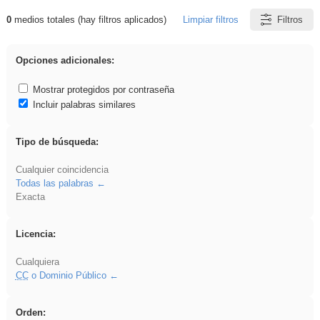
0
medios totales (hay filtros aplicados)
Limpiar filtros
Filtros
Resultados de: Acinonyx
Opciones adicionales:
Mostrar protegidos por contraseña
Incluir palabras similares
Tipo de búsqueda:
Cualquier coincidencia
Todas las palabras
Exacta
Licencia:
Cualquiera
CC
o Dominio Público
Orden: