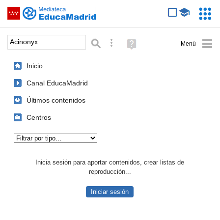
Mediateca de EducaMadrid
Saltar navegación
Servic
Educa
Palabra o frase:
Búsqueda avanzada
Ayuda
(en
ventana
Inicio
nueva)
Canal EducaMadrid
Últimos contenidos
Centros
Tipo de contenido:
Inicia sesión para aportar contenidos, crear listas de
reproducción...
Iniciar sesión