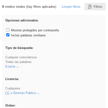
0
medios totales (hay filtros aplicados)
Limpiar filtros
Filtros
Resultados de: Acinonyx
Opciones adicionales:
Mostrar protegidos por contraseña
Incluir palabras similares
Tipo de búsqueda:
Cualquier coincidencia
Todas las palabras
Exacta
Licencia:
Cualquiera
CC
o Dominio Público
Orden: