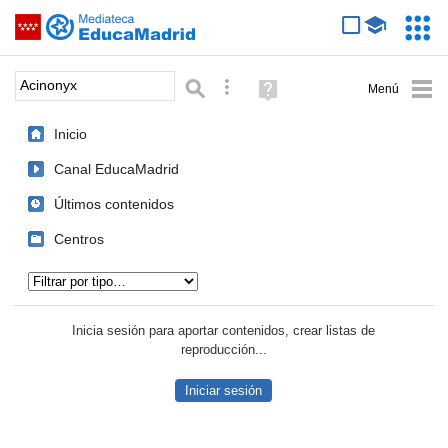
Mediateca de EducaMadrid
Saltar navegación
Servic
Educa
Palabra o frase:
Búsqueda avanzada
Ayuda
(en
ventana
Inicio
nueva)
Canal EducaMadrid
Últimos contenidos
Centros
Tipo de contenido:
Inicia sesión para aportar contenidos, crear listas de
reproducción...
Iniciar sesión