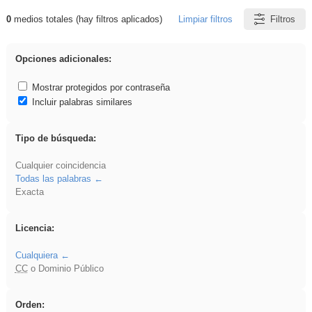
0
medios totales (hay filtros aplicados)
Limpiar filtros
Filtros
Resultados de: Acinonyx
Opciones adicionales:
Mostrar protegidos por contraseña
Incluir palabras similares
Tipo de búsqueda:
Cualquier coincidencia
Todas las palabras
Exacta
Licencia:
Cualquiera
CC
o Dominio Público
Orden: