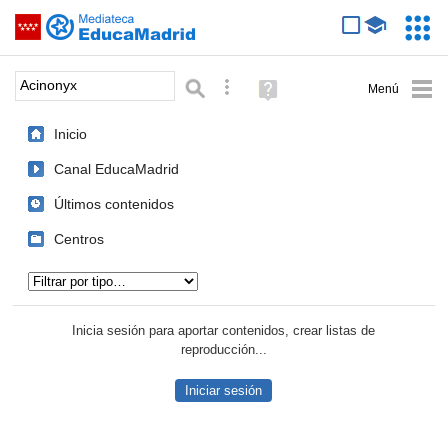
Mediateca de EducaMadrid
Saltar navegación
Servic
Educa
Palabra o frase:
Búsqueda avanzada
Ayuda
(en
ventana
Inicio
nueva)
Canal EducaMadrid
Últimos contenidos
Centros
Tipo de contenido:
Inicia sesión para aportar contenidos, crear listas de
reproducción...
Iniciar sesión