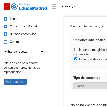
Mediateca de EducaMadrid
Saltar navegación
Palabra o frase:
Inicio
Canal EducaMadrid
0
medios totales (hay filtr
Resultados de:
Últimos contenidos
Opciones adicionales:
Centros
Tipo de contenido:
Mostrar protegidos 
contraseña
Incluir palabras simi
Inicia sesión para aportar
contenidos, crear listas de
reproducción...
Tipo de contenido:
Iniciar sesión
No se ha encontrado ni