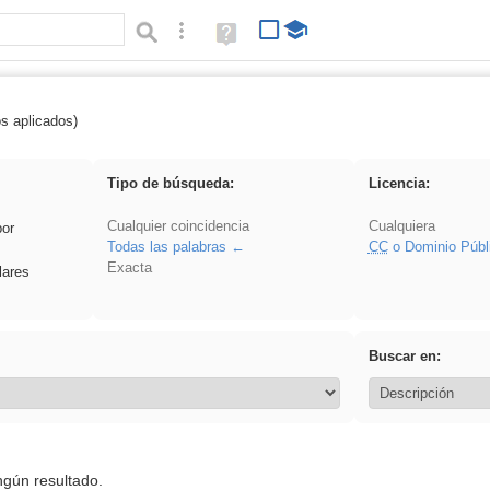
Búsqueda avanzada
Ayuda
(en
ventana
nueva)
os aplicados)
 Acinonyx
Tipo de búsqueda:
Licencia:
Cualquier coincidencia
Cualquiera
por
Todas las palabras
CC
o Dominio Públ
Exacta
lares
Buscar en:
ngún resultado.