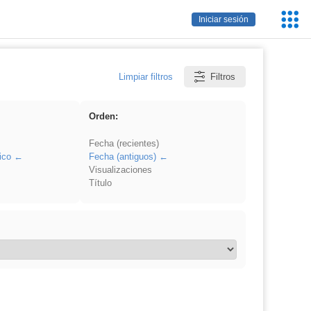
Servic
Iniciar sesión
Educa
Limpiar filtros
Filtros
Orden:
Fecha (recientes)
ico
Fecha (antiguos)
Visualizaciones
Título