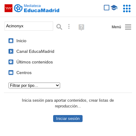
Mediateca de EducaMadrid
Saltar navegación
Servic
Educa
Palabra o frase:
Búsqueda avanzada
Ayuda
(en
ventana
Inicio
nueva)
Canal EducaMadrid
Últimos contenidos
Centros
Tipo de contenido:
Inicia sesión para aportar contenidos, crear listas de
reproducción...
Iniciar sesión