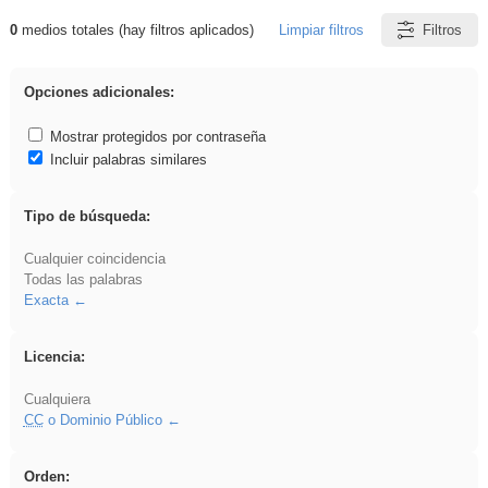
0
medios totales (hay filtros aplicados)
Limpiar filtros
Filtros
Resultados de: Acinonyx
Opciones adicionales:
Mostrar protegidos por contraseña
Incluir palabras similares
Tipo de búsqueda:
Cualquier coincidencia
Todas las palabras
Exacta
Licencia:
Cualquiera
CC
o Dominio Público
Orden: