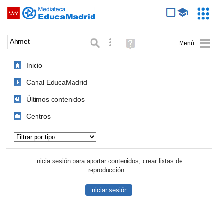
Mediateca de EducaMadrid
Saltar navegación
Servic
Educa
Palabra o frase:
Búsqueda avanzada
Ayuda
(en
ventana
Inicio
nueva)
Canal EducaMadrid
Últimos contenidos
Centros
Tipo de contenido:
Inicia sesión para aportar contenidos, crear listas de
reproducción...
Iniciar sesión