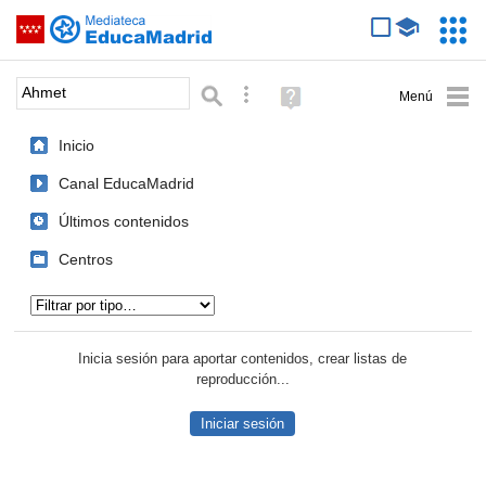
Mediateca de EducaMadrid
Saltar navegación
Servic
Educa
Palabra o frase:
Búsqueda avanzada
Ayuda
(en
ventana
Inicio
nueva)
Canal EducaMadrid
Últimos contenidos
Centros
Tipo de contenido:
Inicia sesión para aportar contenidos, crear listas de
reproducción...
Iniciar sesión