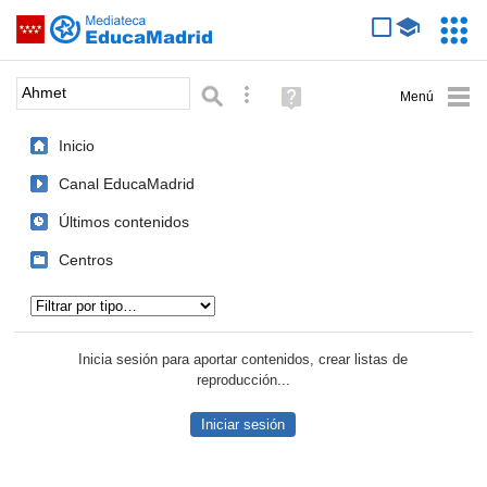
Mediateca de EducaMadrid
Saltar navegación
Servic
Educa
Palabra o frase:
Búsqueda avanzada
Ayuda
(en
ventana
Inicio
nueva)
Canal EducaMadrid
Últimos contenidos
Centros
Tipo de contenido:
Inicia sesión para aportar contenidos, crear listas de
reproducción...
Iniciar sesión