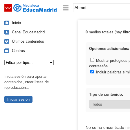
Mediateca de EducaMadrid
Saltar navegación
Palabra o frase:
Inicio
Canal EducaMadrid
0
medios totales (hay filtr
Resultados de:
Últimos contenidos
Opciones adicionales:
Centros
Tipo de contenido:
Mostrar protegidos 
contraseña
Incluir palabras simi
Inicia sesión para aportar
contenidos, crear listas de
reproducción...
Tipo de contenido:
Iniciar sesión
No se ha encontrado ni