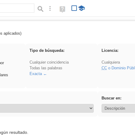
Búsqueda avanzada
Ayuda
(en
ventana
nueva)
os aplicados)
 Ahmet
Tipo de búsqueda:
Licencia:
Cualquier coincidencia
Cualquiera
por
Todas las palabras
CC
o Dominio Públ
Exacta
lares
Buscar en:
ngún resultado.