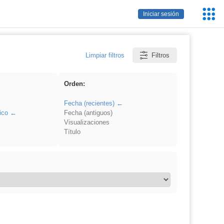
Servic
Iniciar sesión
Educa
Limpiar filtros
Filtros
Orden:
Fecha (recientes)
ico
Fecha (antiguos)
Visualizaciones
Título