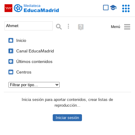
Mediateca de EducaMadrid
Saltar navegación
Servic
Educa
Palabra o frase:
Búsqueda avanzada
Ayuda
(en
ventana
Inicio
nueva)
Canal EducaMadrid
Últimos contenidos
Centros
Tipo de contenido:
Inicia sesión para aportar contenidos, crear listas de
reproducción...
Iniciar sesión