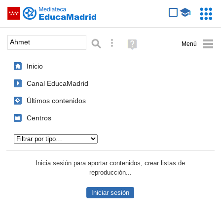
Mediateca de EducaMadrid
Saltar navegación
Servic
Educa
Palabra o frase:
Búsqueda avanzada
Ayuda
(en
ventana
Inicio
nueva)
Canal EducaMadrid
Últimos contenidos
Centros
Tipo de contenido:
Inicia sesión para aportar contenidos, crear listas de
reproducción...
Iniciar sesión