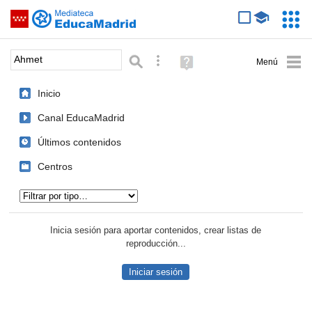
Mediateca de EducaMadrid
Saltar navegación
Servic
Educa
Palabra o frase:
Búsqueda avanzada
Ayuda
(en
ventana
Inicio
nueva)
Canal EducaMadrid
Últimos contenidos
Centros
Tipo de contenido:
Inicia sesión para aportar contenidos, crear listas de
reproducción...
Iniciar sesión