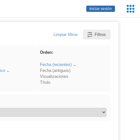
Servic
Iniciar sesión
Educa
Limpiar filtros
Filtros
Orden:
Fecha (recientes)
ico
Fecha (antiguos)
Visualizaciones
Título