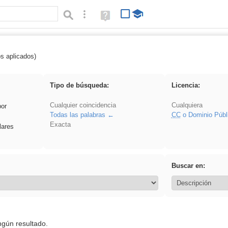
Búsqueda avanzada
Ayuda
(en
ventana
nueva)
os aplicados)
 Ahmet
Tipo de búsqueda:
Licencia:
Cualquier coincidencia
Cualquiera
por
Todas las palabras
CC
o Dominio Públ
Exacta
lares
Buscar en:
ngún resultado.