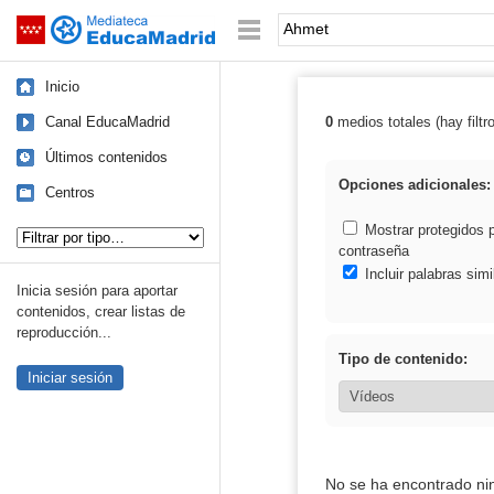
Mediateca de EducaMadrid
Saltar navegación
Palabra o frase:
Inicio
Canal EducaMadrid
0
medios totales (hay filtr
Resultados de:
Últimos contenidos
Opciones adicionales:
Centros
Tipo de contenido:
Mostrar protegidos 
contraseña
Incluir palabras simi
Inicia sesión para aportar
contenidos, crear listas de
reproducción...
Tipo de contenido:
Iniciar sesión
No se ha encontrado ni