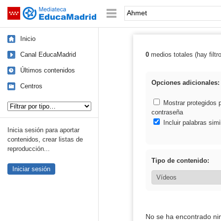
Mediateca de EducaMadrid
Saltar navegación
Palabra o frase:
Inicio
Canal EducaMadrid
0
medios totales (hay filtr
Resultados de:
Últimos contenidos
Opciones adicionales:
Centros
Tipo de contenido:
Mostrar protegidos 
contraseña
Incluir palabras simi
Inicia sesión para aportar
contenidos, crear listas de
reproducción...
Tipo de contenido:
Iniciar sesión
No se ha encontrado ni