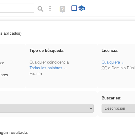
Búsqueda avanzada
Ayuda
(en
ventana
nueva)
os aplicados)
 Ahmet
Tipo de búsqueda:
Licencia:
Cualquier coincidencia
Cualquiera
por
Todas las palabras
CC
o Dominio Públ
Exacta
lares
Buscar en:
ngún resultado.