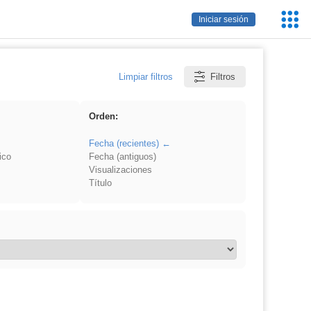
Servic
Iniciar sesión
Educa
Limpiar filtros
Filtros
Orden:
Fecha (recientes)
ico
Fecha (antiguos)
Visualizaciones
Título