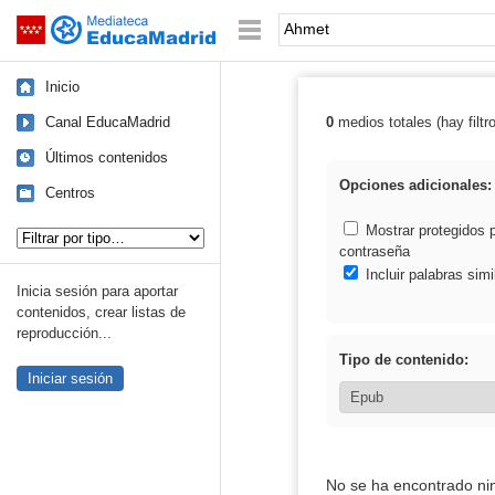
Mediateca de EducaMadrid
Saltar navegación
Palabra o frase:
Inicio
Canal EducaMadrid
0
medios totales (hay filtr
Resultados de:
Últimos contenidos
Opciones adicionales:
Centros
Tipo de contenido:
Mostrar protegidos 
contraseña
Incluir palabras simi
Inicia sesión para aportar
contenidos, crear listas de
reproducción...
Tipo de contenido:
Iniciar sesión
No se ha encontrado ni