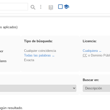
Búsqueda avanzada
Ayuda
(en
ventana
nueva)
os aplicados)
 Ahmet
Tipo de búsqueda:
Licencia:
Cualquier coincidencia
Cualquiera
por
Todas las palabras
CC
o Dominio Públ
Exacta
lares
Buscar en:
ngún resultado.