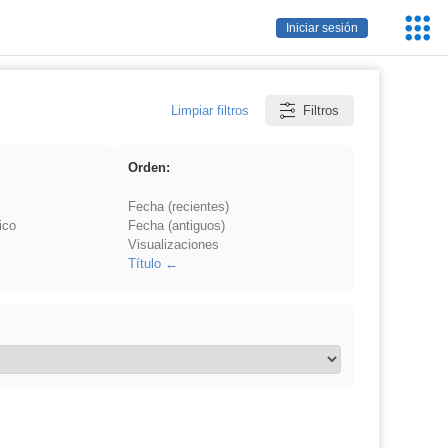
Servic
Iniciar sesión
Educa
Limpiar filtros
Filtros
Orden:
Fecha (recientes)
ico
Fecha (antiguos)
Visualizaciones
Título