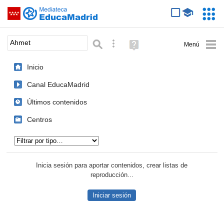
Mediateca de EducaMadrid
Saltar navegación
Servic
Educa
Palabra o frase:
Búsqueda avanzada
Ayuda
(en
ventana
Inicio
nueva)
Canal EducaMadrid
Últimos contenidos
Centros
Tipo de contenido:
Inicia sesión para aportar contenidos, crear listas de
reproducción...
Iniciar sesión