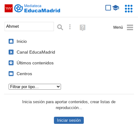
Mediateca de EducaMadrid
Saltar navegación
Servic
Educa
Palabra o frase:
Búsqueda avanzada
Ayuda
(en
ventana
Inicio
nueva)
Canal EducaMadrid
Últimos contenidos
Centros
Tipo de contenido:
Inicia sesión para aportar contenidos, crear listas de
reproducción...
Iniciar sesión