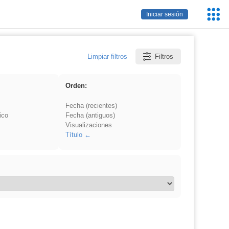
Servic
Iniciar sesión
Educa
Limpiar filtros
Filtros
Orden:
Fecha (recientes)
ico
Fecha (antiguos)
Visualizaciones
Título