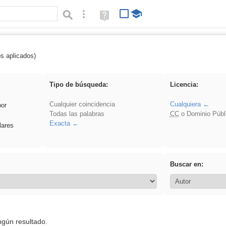
Búsqueda avanzada
Ayuda
(en
ventana
nueva)
os aplicados)
 Ahmet
Tipo de búsqueda:
Licencia:
Cualquier coincidencia
Cualquiera
por
Todas las palabras
CC
o Dominio Públ
Exacta
lares
Buscar en:
ngún resultado.