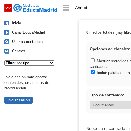
Mediateca de EducaMadrid
Saltar navegación
Palabra o frase:
Inicio
Canal EducaMadrid
0
medios totales (hay filtr
Resultados de:
Últimos contenidos
Opciones adicionales:
Centros
Tipo de contenido:
Mostrar protegidos 
contraseña
Incluir palabras simi
Inicia sesión para aportar
contenidos, crear listas de
reproducción...
Tipo de contenido:
Iniciar sesión
No se ha encontrado ni