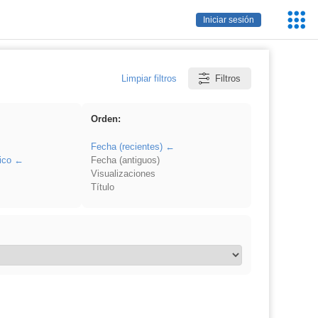
Servic
Iniciar sesión
Educa
Limpiar filtros
Filtros
Orden:
Fecha (recientes)
ico
Fecha (antiguos)
Visualizaciones
Título