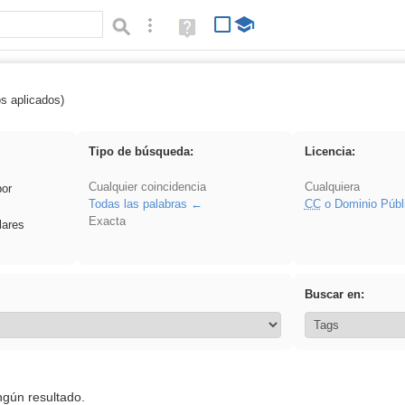
Búsqueda avanzada
Ayuda
(en
ventana
nueva)
os aplicados)
 Ahmet
Tipo de búsqueda:
Licencia:
Cualquier coincidencia
Cualquiera
por
Todas las palabras
CC
o Dominio Públ
Exacta
lares
Buscar en:
ngún resultado.