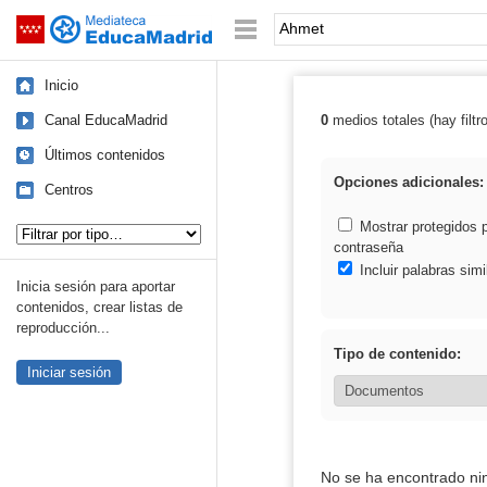
Mediateca de EducaMadrid
Saltar navegación
Palabra o frase:
Inicio
Canal EducaMadrid
0
medios totales (hay filtr
Resultados de:
Últimos contenidos
Opciones adicionales:
Centros
Tipo de contenido:
Mostrar protegidos 
contraseña
Incluir palabras simi
Inicia sesión para aportar
contenidos, crear listas de
reproducción...
Tipo de contenido:
Iniciar sesión
No se ha encontrado ni