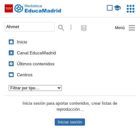
Mediateca de EducaMadrid
Saltar navegación
Servic
Educa
Palabra o frase:
Búsqueda avanzada
Ayuda
(en
ventana
Inicio
nueva)
Canal EducaMadrid
Últimos contenidos
Centros
Tipo de contenido:
Inicia sesión para aportar contenidos, crear listas de
reproducción...
Iniciar sesión