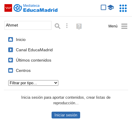
Mediateca de EducaMadrid
Saltar navegación
Servic
Educa
Palabra o frase:
Búsqueda avanzada
Ayuda
(en
ventana
Inicio
nueva)
Canal EducaMadrid
Últimos contenidos
Centros
Tipo de contenido:
Inicia sesión para aportar contenidos, crear listas de
reproducción...
Iniciar sesión