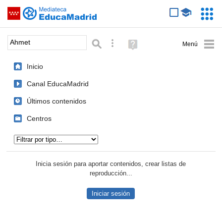
Mediateca de EducaMadrid
Saltar navegación
Servic
Educa
Palabra o frase:
Búsqueda avanzada
Ayuda
(en
ventana
Inicio
nueva)
Canal EducaMadrid
Últimos contenidos
Centros
Tipo de contenido:
Inicia sesión para aportar contenidos, crear listas de
reproducción...
Iniciar sesión