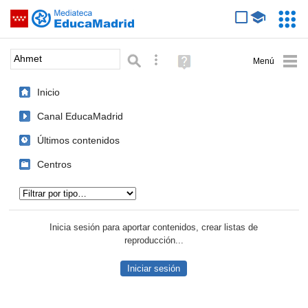
Mediateca de EducaMadrid
Saltar navegación
Servic
Educa
Palabra o frase:
Búsqueda avanzada
Ayuda
(en
ventana
Inicio
nueva)
Canal EducaMadrid
Últimos contenidos
Centros
Tipo de contenido:
Inicia sesión para aportar contenidos, crear listas de
reproducción...
Iniciar sesión