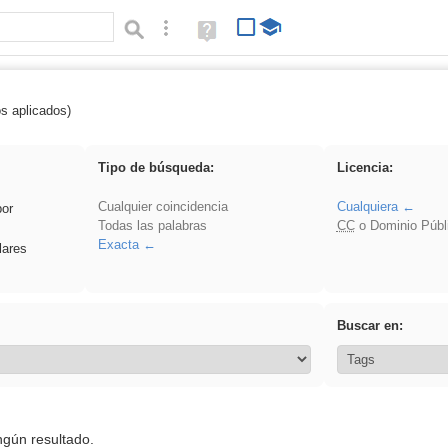
Búsqueda avanzada
Ayuda
(en
ventana
nueva)
os aplicados)
 Ahmet
Tipo de búsqueda:
Licencia:
Cualquier coincidencia
Cualquiera
por
Todas las palabras
CC
o Dominio Públ
Exacta
lares
Buscar en:
ngún resultado.