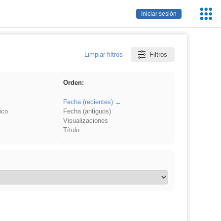
Servic
Iniciar sesión
Educa
Limpiar filtros
Filtros
Orden:
Fecha (recientes)
ico
Fecha (antiguos)
Visualizaciones
Título