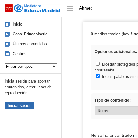
Mediateca de EducaMadrid
Saltar navegación
Palabra o frase:
Inicio
Canal EducaMadrid
0
medios totales (hay filtr
Resultados de:
Últimos contenidos
Opciones adicionales:
Centros
Tipo de contenido:
Mostrar protegidos 
contraseña
Incluir palabras simi
Inicia sesión para aportar
contenidos, crear listas de
reproducción...
Tipo de contenido:
Iniciar sesión
No se ha encontrado ni