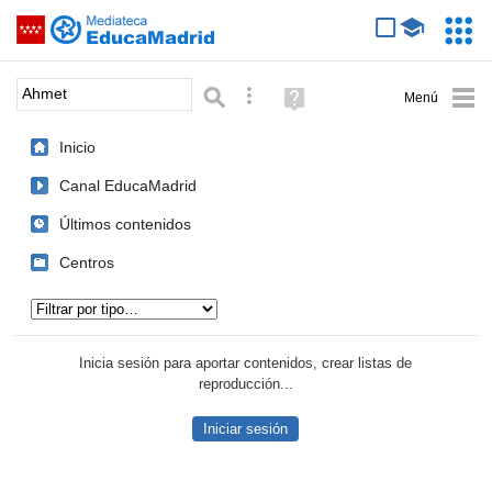
Mediateca de EducaMadrid
Saltar navegación
Servic
Educa
Palabra o frase:
Búsqueda avanzada
Ayuda
(en
ventana
Inicio
nueva)
Canal EducaMadrid
Últimos contenidos
Centros
Tipo de contenido:
Inicia sesión para aportar contenidos, crear listas de
reproducción...
Iniciar sesión