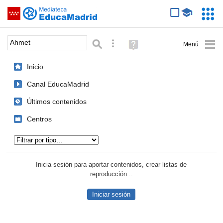
Mediateca de EducaMadrid
Saltar navegación
Servic
Educa
Palabra o frase:
Búsqueda avanzada
Ayuda
(en
ventana
Inicio
nueva)
Canal EducaMadrid
Últimos contenidos
Centros
Tipo de contenido:
Inicia sesión para aportar contenidos, crear listas de
reproducción...
Iniciar sesión