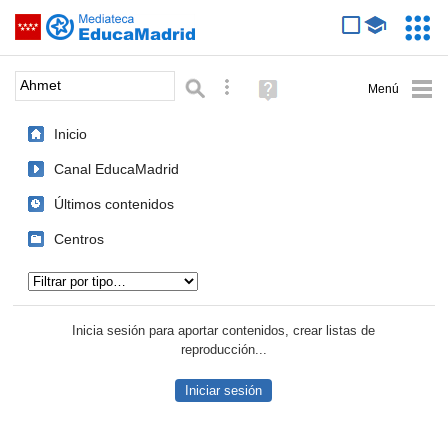
Mediateca de EducaMadrid
Saltar navegación
Servic
Educa
Palabra o frase:
Búsqueda avanzada
Ayuda
(en
ventana
Inicio
nueva)
Canal EducaMadrid
Últimos contenidos
Centros
Tipo de contenido:
Inicia sesión para aportar contenidos, crear listas de
reproducción...
Iniciar sesión