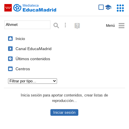
Mediateca de EducaMadrid
Saltar navegación
Servic
Educa
Palabra o frase:
Búsqueda avanzada
Ayuda
(en
ventana
Inicio
nueva)
Canal EducaMadrid
Últimos contenidos
Centros
Tipo de contenido:
Inicia sesión para aportar contenidos, crear listas de
reproducción...
Iniciar sesión