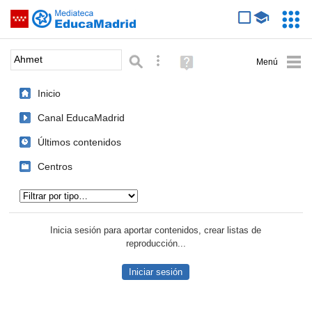
Mediateca de EducaMadrid
Saltar navegación
Servic
Educa
Palabra o frase:
Búsqueda avanzada
Ayuda
(en
ventana
Inicio
nueva)
Canal EducaMadrid
Últimos contenidos
Centros
Tipo de contenido:
Inicia sesión para aportar contenidos, crear listas de
reproducción...
Iniciar sesión