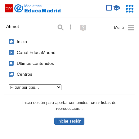
Mediateca de EducaMadrid
Saltar navegación
Servic
Educa
Palabra o frase:
Búsqueda avanzada
Ayuda
(en
ventana
Inicio
nueva)
Canal EducaMadrid
Últimos contenidos
Centros
Tipo de contenido:
Inicia sesión para aportar contenidos, crear listas de
reproducción...
Iniciar sesión