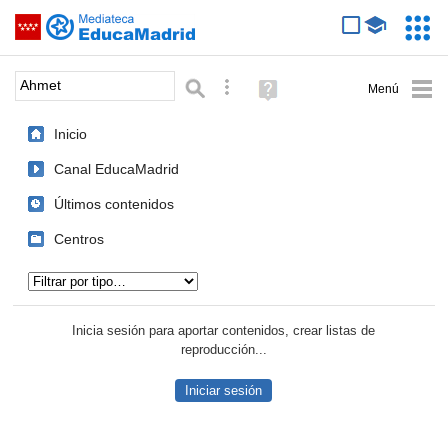
Mediateca de EducaMadrid
Saltar navegación
Servic
Educa
Palabra o frase:
Búsqueda avanzada
Ayuda
(en
ventana
Inicio
nueva)
Canal EducaMadrid
Últimos contenidos
Centros
Tipo de contenido:
Inicia sesión para aportar contenidos, crear listas de
reproducción...
Iniciar sesión