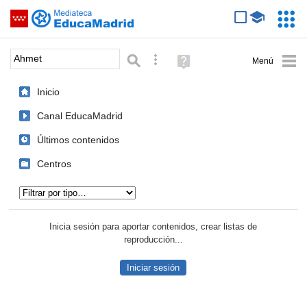
Mediateca de EducaMadrid
Saltar navegación
Servic
Educa
Palabra o frase:
Búsqueda avanzada
Ayuda
(en
ventana
Inicio
nueva)
Canal EducaMadrid
Últimos contenidos
Centros
Tipo de contenido:
Inicia sesión para aportar contenidos, crear listas de
reproducción...
Iniciar sesión