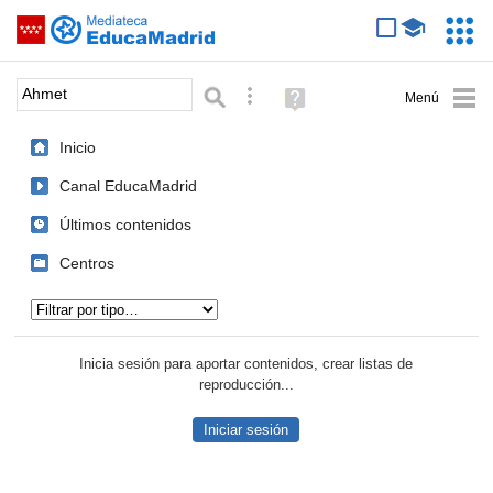
Mediateca de EducaMadrid
Saltar navegación
Servic
Educa
Palabra o frase:
Búsqueda avanzada
Ayuda
(en
ventana
Inicio
nueva)
Canal EducaMadrid
Últimos contenidos
Centros
Tipo de contenido:
Inicia sesión para aportar contenidos, crear listas de
reproducción...
Iniciar sesión