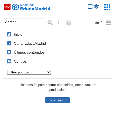
Mediateca de EducaMadrid
Saltar navegación
Servic
Educa
Palabra o frase:
Búsqueda avanzada
Ayuda
(en
ventana
Inicio
nueva)
Canal EducaMadrid
Últimos contenidos
Centros
Tipo de contenido:
Inicia sesión para aportar contenidos, crear listas de
reproducción...
Iniciar sesión