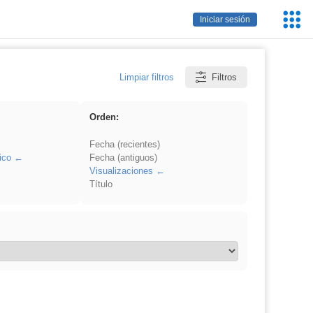
Servic
Iniciar sesión
Educa
Limpiar filtros
Filtros
Orden:
Fecha (recientes)
ico
Fecha (antiguos)
Visualizaciones
Título