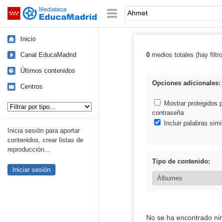
Mediateca de EducaMadrid
Saltar navegación
Palabra o frase:
Inicio
Canal EducaMadrid
0
medios totales (hay filtr
Resultados de:
Últimos contenidos
Opciones adicionales:
Centros
Tipo de contenido:
Mostrar protegidos 
contraseña
Incluir palabras simi
Inicia sesión para aportar
contenidos, crear listas de
reproducción...
Tipo de contenido:
Iniciar sesión
No se ha encontrado ni