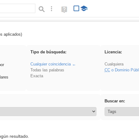
Búsqueda avanzada
Ayuda
(en
ventana
nueva)
os aplicados)
 Ahmet
Tipo de búsqueda:
Licencia:
Cualquier coincidencia
Cualquiera
por
Todas las palabras
CC
o Dominio Públ
Exacta
lares
Buscar en:
ngún resultado.